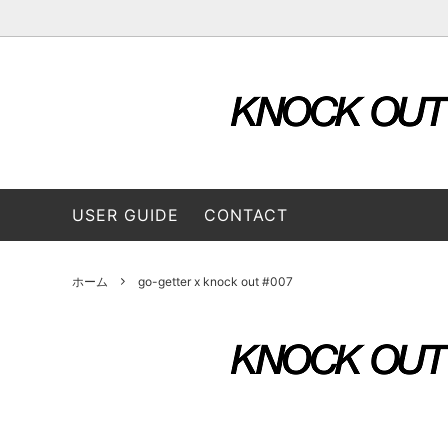
OUTER & JACKETS
ALL ITEM
STORE
TOPS
2026 S
L/S SHIRTS
A VONTADE（ア ボンタージ）
L/S Tee
B:TO
USER GUIDE
CONTACT
BOTTOMS
3/4 Tee
CONVERSE ADDICT（コンバースアデ
DAIRI
CAP / HAT
BAG
ィクト）
ホーム
go-getter x knock out #007
GOODS
FUNG（ファング）
GENE
GUSTAVO (グスタボ)
Hend
ISSUETHINGS (イシューシングス）
IT’S 
ロス）