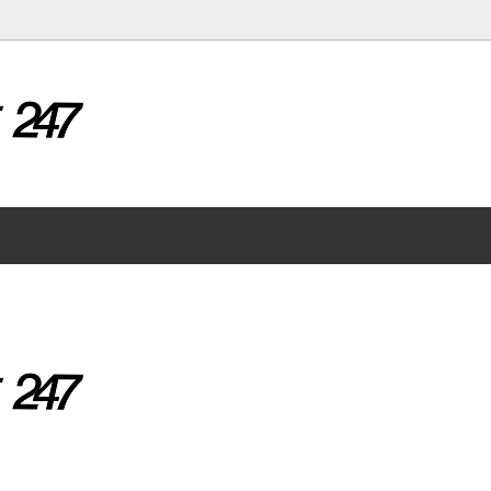
S SALE
KNIT
aligatos (アリガトス）
 / Cut and sew
GETHER（ビートゥギャザー）
VEST
BURLAP OUTFITTER（バー
トフィッター）
S/S SHIRTS
KU （ダイリク)
Engineered Garments（
SHOES / SANDALS
ドガーメンツ）
RAL （ジェネラル）
G.H.BASS (ジーエイチバス）
er Scheme（エンダースキーマ）
HESTRADA gee-wiz （エス
ウィズ）
CRUST CLOTH (イッツクラストク
IZIPIZI (イジピジ)