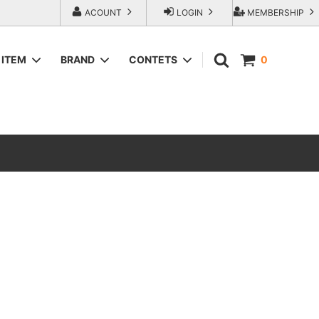
ACOUNT
LOGIN
MEMBERSHIP
ITEM
BRAND
CONTETS
0
SWEAT＆HOODIE
AREth (アース）
ラップアウ
T-Shirts
COMESANDGOES (カムズアンドゴー
ズ)
SHORTS
エンジニアー
Fresh Service（フレッシュサービス）
ACCESORIES
go-getter（ゴーゲッター）
トラダ ジー
HEXICO reverse (ヘキシコ リバース)
LOCAL FIRST（ローカルファースト）