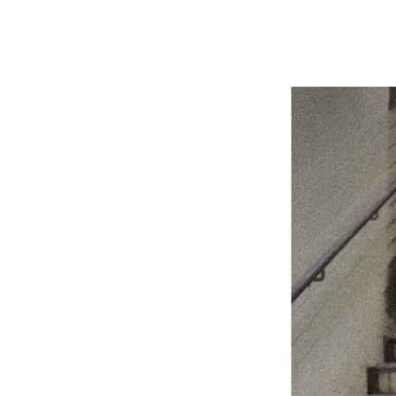
MacMahon Knitting Mills
MARM
NEW MANUAL（ニューマニュアル）
Need
NOC（エヌオーシー）
ODDM
PORTRAITE (ポートレイト)
PERS
ト）
SALOMON （サロモン）
Sanc
South2 West8（サウスツーウエストエ
THE FL
イト）
20/80 (トゥエンティーエイティー)
walla
ツ）
Yonetomi（ヨネトミ）
OTHER