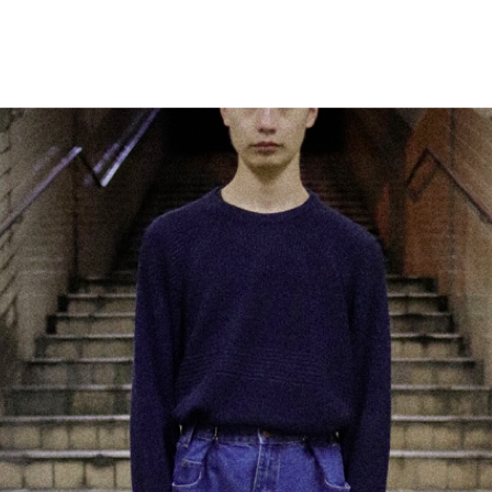
OT (マーモット）
me (ミー)
les（ニードルス）
N.HOOLYWOOD（エヌハリ
ENT (オッドメント）
OLD PARK（オールドパーク）
 PROJECT（パースプロジェク
refomed（リフォメッド）
a（サンカ）
superNova（スパーノバ）
AVOR DESIGN®
THE KENFORD FINE SHOE
ード ファインシューズ)
 walla sports（ワラワラスポー
Willow Pants (ウィローパンツ
 BRAND
OUTLET ITEM