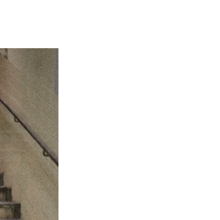
MODMNT (モドメント)
ウッド）
Niche（ニッチ）
PHINGERIN（フィンガリン）
ROOSTERKING&Co（ルースターキン
グ）
suolo（スオーロ）
S(ケンフォ
TUITACI（ツイタチ）
)
YOKO SAKAMOTO (ヨーコ サカモト)