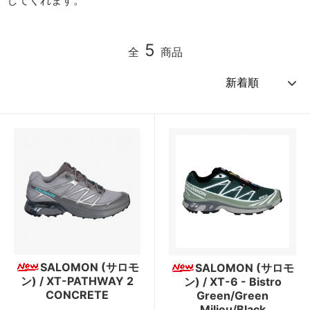
5
全
商品
SALOMON (サロモ
SALOMON (サロモ
ン) / XT-PATHWAY 2
ン) / XT-6 - Bistro
CONCRETE
Green/Green
Milieu/Black