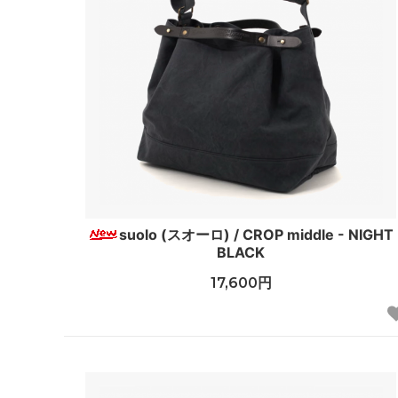
suolo (スオーロ) / CROP middle - NIGHT
BLACK
17,600円