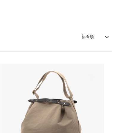
MODMNT (モドメント)
ウッド）
Niche（ニッチ）
PHINGERIN（フィンガリン）
ROOSTERKING&Co（ルースターキン
グ）
suolo（スオーロ）
S(ケンフォ
TUITACI（ツイタチ）
)
YOKO SAKAMOTO (ヨーコ サカモト)