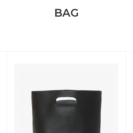
BAG
OT (マーモット）
me (ミー)
les（ニードルス）
N.HOOLYWOOD（エヌハリ
ENT (オッドメント）
OLD PARK（オールドパーク）
 PROJECT（パースプロジェク
refomed（リフォメッド）
a（サンカ）
superNova（スパーノバ）
AVOR DESIGN®
THE KENFORD FINE SHOE
ード ファインシューズ)
 walla sports（ワラワラスポー
Willow Pants (ウィローパンツ
 BRAND
OUTLET ITEM