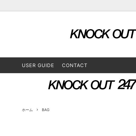
OUTER & JACKETS
ALL ITEM
STORE
TOPS
2026 S
L/S SHIRTS
A VONTADE（ア ボンタージ）
L/S Tee
B:TO
USER GUIDE
CONTACT
BOTTOMS
3/4 Tee
CONVERSE ADDICT（コンバースアデ
DAIRI
CAP / HAT
BAG
ィクト）
GOODS
FUNG（ファング）
GENE
GUSTAVO (グスタボ)
Hend
ホーム
BAG
ISSUETHINGS (イシューシングス）
IT’S 
ロス）