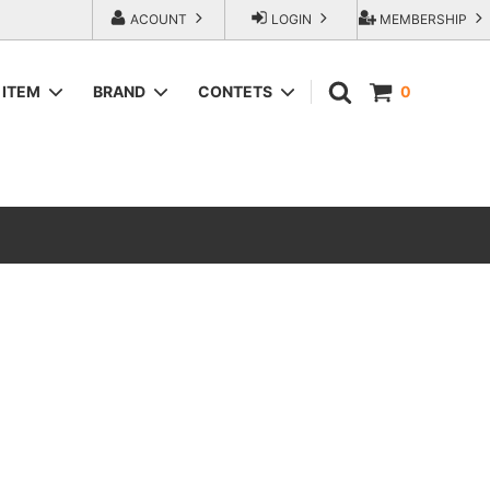
ACOUNT
LOGIN
MEMBERSHIP
ITEM
BRAND
CONTETS
0
SWEAT＆HOODIE
AREth (アース）
ラップアウ
T-Shirts
COMESANDGOES (カムズアンドゴー
ズ)
SHORTS
エンジニアー
Fresh Service（フレッシュサービス）
ACCESORIES
go-getter（ゴーゲッター）
トラダ ジー
HEXICO reverse (ヘキシコ リバース)
LOCAL FIRST（ローカルファースト）