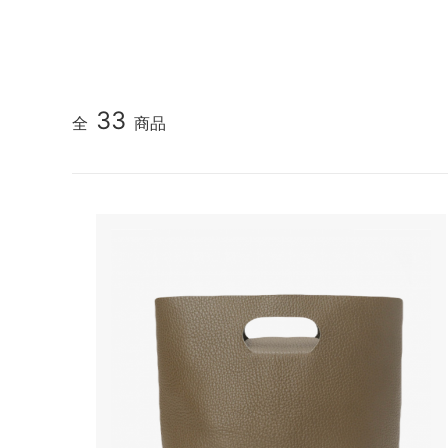
MacMahon Knitting Mills
MARM
NEW MANUAL（ニューマニュアル）
Need
NOC（エヌオーシー）
ODDM
33
全
商品
PORTRAITE (ポートレイト)
PERS
ト）
SALOMON （サロモン）
Sanc
South2 West8（サウスツーウエストエ
THE FL
イト）
20/80 (トゥエンティーエイティー)
walla
ツ）
Yonetomi（ヨネトミ）
OTHER