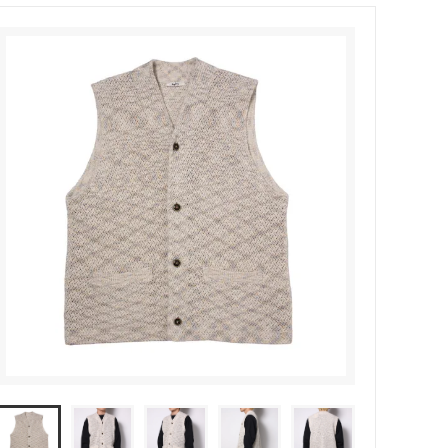
MODMNT (モドメント)
ウッド）
Niche（ニッチ）
PHINGERIN（フィンガリン）
ROOSTERKING&Co（ルースターキン
グ）
suolo（スオーロ）
S(ケンフォ
TUITACI（ツイタチ）
)
YOKO SAKAMOTO (ヨーコ サカモト)