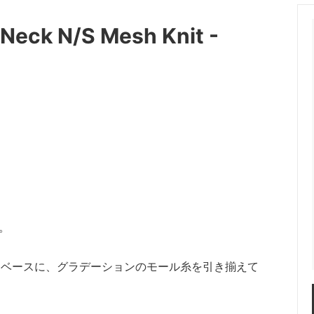
OT (マーモット）
me (ミー)
Neck N/S Mesh Knit -
les（ニードルス）
N.HOOLYWOOD（エヌハリ
ENT (オッドメント）
OLD PARK（オールドパーク）
 PROJECT（パースプロジェク
refomed（リフォメッド）
a（サンカ）
superNova（スパーノバ）
AVOR DESIGN®
THE KENFORD FINE SHOE
ード ファインシューズ)
 walla sports（ワラワラスポー
Willow Pants (ウィローパンツ
。
をベースに、グラデーションのモール糸を引き揃えて
 BRAND
OUTLET ITEM