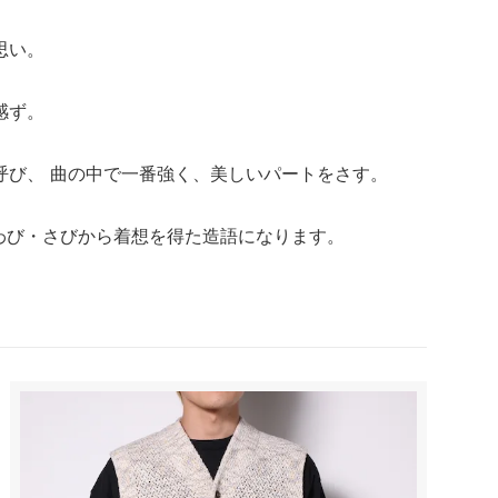
思い。
感ず。
呼び、 曲の中で一番強く、美しいパートをさす。
、わび・さびから着想を得た造語になります。