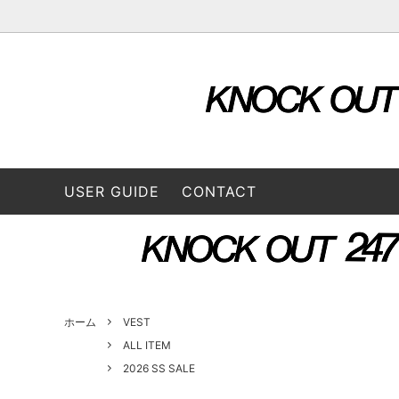
OUTER & JACKETS
ALL ITEM
STORE
TOPS
2026 S
L/S SHIRTS
A VONTADE（ア ボンタージ）
L/S Tee
B:TO
USER GUIDE
CONTACT
BOTTOMS
3/4 Tee
CONVERSE ADDICT（コンバースアデ
DAIRI
CAP / HAT
BAG
ィクト）
GOODS
FUNG（ファング）
GENE
GUSTAVO (グスタボ)
Hend
ホーム
VEST
ALL ITEM
2026 SS SALE
ISSUETHINGS (イシューシングス）
IT’S 
ロス）