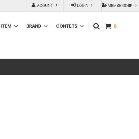
ACOUNT
LOGIN
MEMBERSHIP
ITEM
BRAND
CONTETS
0
SWEAT＆HOODIE
AREth (アース）
ラップアウ
T-Shirts
COMESANDGOES (カムズアンドゴー
ズ)
SHORTS
エンジニアー
Fresh Service（フレッシュサービス）
ACCESORIES
go-getter（ゴーゲッター）
トラダ ジー
HEXICO reverse (ヘキシコ リバース)
LOCAL FIRST（ローカルファースト）