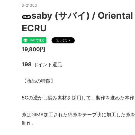
S-21303
MacMahon Knitting Mills
MARM
saby (サバイ) / Oriental 
NEW MANUAL（ニューマニュアル）
Need
ECRU
NOC（エヌオーシー）
ODDM
PORTRAITE (ポートレイト)
PERS
19,800円
ト）
198
ポイント還元
SALOMON （サロモン）
Sanc
South2 West8（サウスツーウエストエ
THE FL
【商品の特徴】
イト）
20/80 (トゥエンティーエイティー)
walla
5Gの透かし編み素材を採用して、製作を進めた本作
ツ）
糸はGIMA加工された綿糸をテープ状に加工した糸
Yonetomi（ヨネトミ）
OTHER
制作。