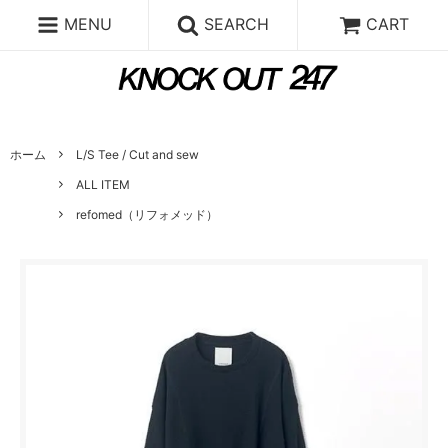
MENU
SEARCH
CART
ホーム
L/S Tee / Cut and sew
ALL ITEM
refomed（リフォメッド）