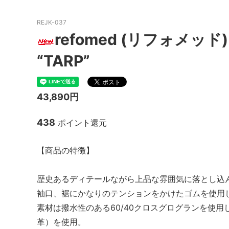
MacMahon Knitting Mills
MARM
REJK-037
refomed (リフォメッド) 
NEW MANUAL（ニューマニュアル）
Need
“TARP”
NOC（エヌオーシー）
ODDM
PORTRAITE (ポートレイト)
PERS
ト）
43,890円
SALOMON （サロモン）
Sanc
438
ポイント還元
South2 West8（サウスツーウエストエ
THE FL
イト）
【商品の特徴】
20/80 (トゥエンティーエイティー)
walla
ツ）
歴史あるディテールながら上品な雰囲気に落とし込
袖口、裾にかなりのテンションをかけたゴムを使用
Yonetomi（ヨネトミ）
OTHER
素材は撥水性のある60/40クロスグログランを使
革）を使用。