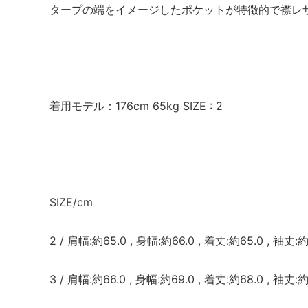
タープの端をイメージしたポケットが特徴的で襟レ
着用モデル：176cm 65kg SIZE : 2
SIZE/cm
2 / 肩幅:約65.0 , 身幅:約66.0 , 着丈:約65.0 , 袖丈:約
3 / 肩幅:約66.0 , 身幅:約69.0 , 着丈:約68.0 , 袖丈:約