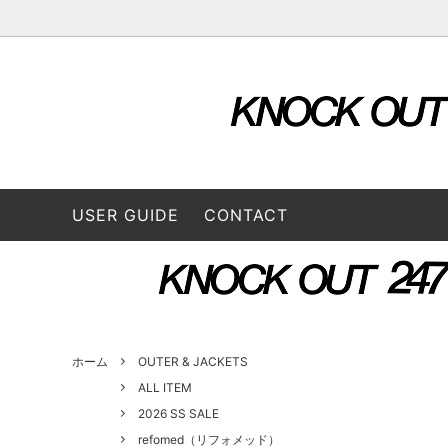
OUTER & JACKETS
ALL ITEM
STORE
TOPS
2026 S
L/S SHIRTS
A VONTADE（ア ボンタージ）
L/S Tee
B:TO
USER GUIDE
CONTACT
BOTTOMS
3/4 Tee
CONVERSE ADDICT（コンバースアデ
DAIRI
CAP / HAT
BAG
ィクト）
GOODS
FUNG（ファング）
GENE
GUSTAVO (グスタボ)
Hend
ホーム
OUTER & JACKETS
ALL ITEM
2026 SS SALE
ISSUETHINGS (イシューシングス）
IT’S 
ロス）
refomed（リフォメッド）