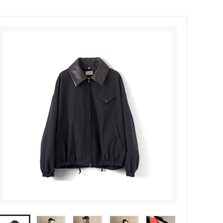
MODMNT (モドメント)
ウッド）
Niche（ニッチ）
PHINGERIN（フィンガリン）
ROOSTERKING&Co（ルースターキン
グ）
suolo（スオーロ）
S(ケンフォ
TUITACI（ツイタチ）
)
YOKO SAKAMOTO (ヨーコ サカモト)