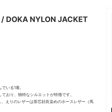
OT (マーモット）
me (ミー)
/ DOKA NYLON JACKET
les（ニードルス）
N.HOOLYWOOD（エヌハリ
ENT (オッドメント）
OLD PARK（オールドパーク）
 PROJECT（パースプロジェク
refomed（リフォメッド）
a（サンカ）
superNova（スパーノバ）
AVOR DESIGN®
THE KENFORD FINE SHOE
ード ファインシューズ)
 walla sports（ワラワラスポー
Willow Pants (ウィローパンツ
んでいる1着。
しており、独特なシルエットが特徴です。
 BRAND
OUTLET ITEM
用し、えりのレザーは茶芯顔良染めのホースレザー（馬