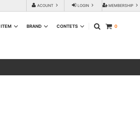
ACOUNT
LOGIN
MEMBERSHIP
ITEM
BRAND
CONTETS
0
SWEAT＆HOODIE
AREth (アース）
ラップアウ
T-Shirts
COMESANDGOES (カムズアンドゴー
ズ)
SHORTS
エンジニアー
Fresh Service（フレッシュサービス）
ACCESORIES
go-getter（ゴーゲッター）
トラダ ジー
HEXICO reverse (ヘキシコ リバース)
LOCAL FIRST（ローカルファースト）