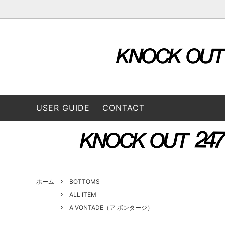
OUTER & JACKETS
ALL ITEM
STORE
TOPS
2026 S
L/S SHIRTS
A VONTADE（ア ボンタージ）
L/S Tee
B:TO
USER GUIDE
CONTACT
BOTTOMS
3/4 Tee
CONVERSE ADDICT（コンバースアデ
DAIRI
CAP / HAT
BAG
ィクト）
GOODS
FUNG（ファング）
GENE
GUSTAVO (グスタボ)
Hend
ホーム
BOTTOMS
ALL ITEM
A VONTADE（ア ボンタージ）
ISSUETHINGS (イシューシングス）
IT’S 
ロス）