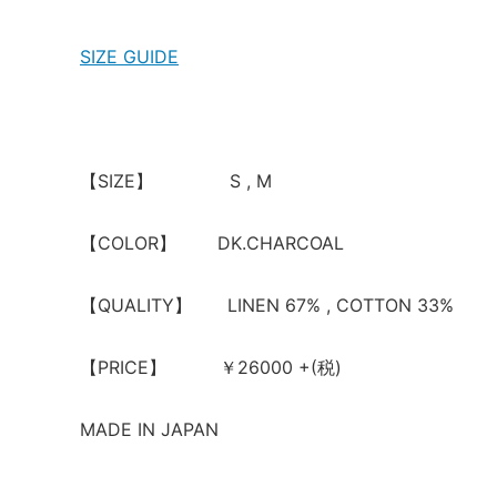
SIZE GUIDE
【SIZE】 S , M
【COLOR】 DK.CHARCOAL
【QUALITY】 LINEN 67% , COTTON 33%
【PRICE】 ￥26000 +(税)
MADE IN JAPAN