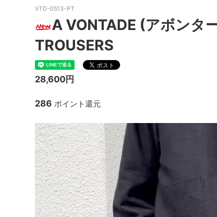
VTD-0513-PT
MacMahon Knitting Mills
MARM
A VONTADE (アボンタージ
NEW MANUAL（ニューマニュアル）
Need
TROUSERS
NOC（エヌオーシー）
ODDM
PORTRAITE (ポートレイト)
PERS
28,600円
ト）
286
ポイント還元
SALOMON （サロモン）
Sanc
South2 West8（サウスツーウエストエ
THE FL
イト）
20/80 (トゥエンティーエイティー)
walla
ツ）
Yonetomi（ヨネトミ）
OTHER