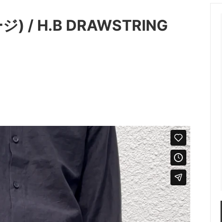
OT (マーモット）
me (ミー)
) / H.B DRAWSTRING
les（ニードルス）
N.HOOLYWOOD（エヌハリ
ENT (オッドメント）
OLD PARK（オールドパーク）
 PROJECT（パースプロジェク
refomed（リフォメッド）
a（サンカ）
superNova（スパーノバ）
AVOR DESIGN®
THE KENFORD FINE SHOE
ード ファインシューズ)
 walla sports（ワラワラスポー
Willow Pants (ウィローパンツ
 BRAND
OUTLET ITEM