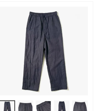
MODMNT (モドメント)
ウッド）
Niche（ニッチ）
PHINGERIN（フィンガリン）
ROOSTERKING&Co（ルースターキン
グ）
suolo（スオーロ）
S(ケンフォ
TUITACI（ツイタチ）
)
YOKO SAKAMOTO (ヨーコ サカモト)