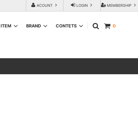
ACOUNT
LOGIN
MEMBERSHIP
ITEM
BRAND
CONTETS
0
SWEAT＆HOODIE
AREth (アース）
ラップアウ
T-Shirts
COMESANDGOES (カムズアンドゴー
ズ)
SHORTS
エンジニアー
Fresh Service（フレッシュサービス）
ACCESORIES
go-getter（ゴーゲッター）
トラダ ジー
HEXICO reverse (ヘキシコ リバース)
LOCAL FIRST（ローカルファースト）