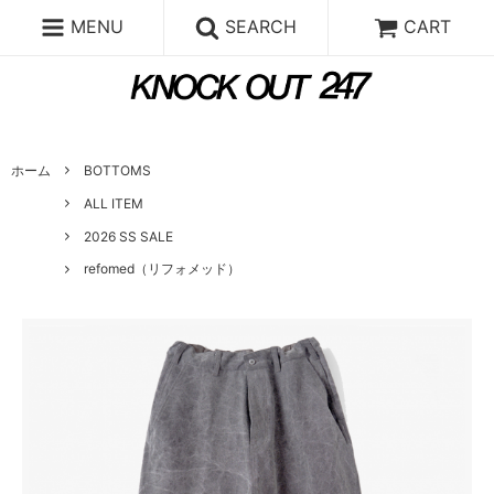
MENU
SEARCH
CART
ホーム
BOTTOMS
ALL ITEM
2026 SS SALE
refomed（リフォメッド）