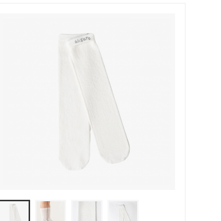
MODMNT (モドメント)
ウッド）
Niche（ニッチ）
PHINGERIN（フィンガリン）
ROOSTERKING&Co（ルースターキン
グ）
suolo（スオーロ）
S(ケンフォ
TUITACI（ツイタチ）
)
YOKO SAKAMOTO (ヨーコ サカモト)