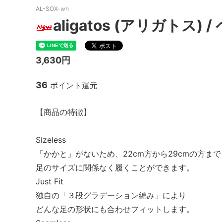
AL-SOX-wh
MacMahon Knitting Mills
MARM
aligatos (アリガトス) 
NEW MANUAL（ニューマニュアル）
Need
NOC（エヌオーシー）
ODDM
3,630円
PORTRAITE (ポートレイト)
PERS
36
ポイント還元
ト）
SALOMON （サロモン）
Sanc
【商品の特徴】
South2 West8（サウスツーウエストエ
THE FL
イト）
Sizeless
「かかと」がないため、22cm方から29cmの方まで
20/80 (トゥエンティーエイティー)
walla
足のサイズに関係なく履くことができます。
ツ）
Just Fit
Yonetomi（ヨネトミ）
OTHER
独自の「３段グラデーション編み」により
どんな足の形状にも合わせフィットします。