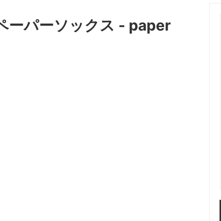
OT (マーモット）
me (ミー)
/ ペーパーソックス - paper
les（ニードルス）
N.HOOLYWOOD（エヌハリ
ENT (オッドメント）
OLD PARK（オールドパーク）
 PROJECT（パースプロジェク
refomed（リフォメッド）
a（サンカ）
superNova（スパーノバ）
AVOR DESIGN®
THE KENFORD FINE SHOE
ード ファインシューズ)
 walla sports（ワラワラスポー
Willow Pants (ウィローパンツ
 BRAND
OUTLET ITEM