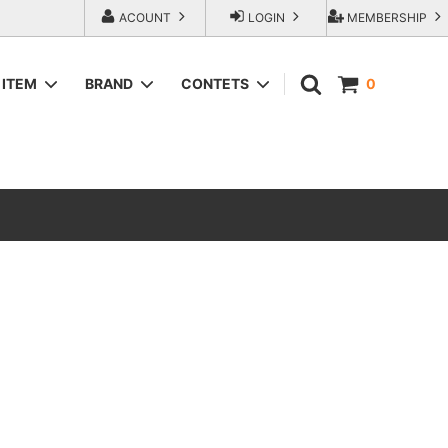
ACOUNT
LOGIN
MEMBERSHIP
ITEM
BRAND
CONTETS
0
SWEAT＆HOODIE
AREth (アース）
ラップアウ
T-Shirts
COMESANDGOES (カムズアンドゴー
ズ)
SHORTS
エンジニアー
Fresh Service（フレッシュサービス）
ACCESORIES
go-getter（ゴーゲッター）
トラダ ジー
HEXICO reverse (ヘキシコ リバース)
LOCAL FIRST（ローカルファースト）