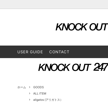
OUTER & JACKETS
ALL ITEM
STORE
TOPS
2026 S
L/S SHIRTS
A VONTADE（ア ボンタージ）
L/S Tee
B:TO
USER GUIDE
CONTACT
BOTTOMS
3/4 Tee
CONVERSE ADDICT（コンバースアデ
DAIRI
CAP / HAT
BAG
ィクト）
GOODS
FUNG（ファング）
GENE
GUSTAVO (グスタボ)
Hend
ホーム
GOODS
ALL ITEM
aligatos (アリガトス）
ISSUETHINGS (イシューシングス）
IT’S 
ロス）