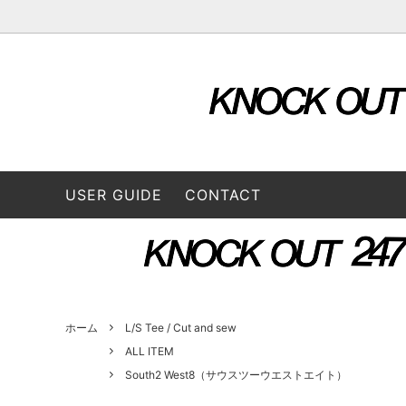
OUTER & JACKETS
ALL ITEM
STORE
TOPS
2026 S
L/S SHIRTS
A VONTADE（ア ボンタージ）
L/S Tee
B:TO
USER GUIDE
CONTACT
BOTTOMS
3/4 Tee
CONVERSE ADDICT（コンバースアデ
DAIRI
CAP / HAT
BAG
ィクト）
GOODS
FUNG（ファング）
GENE
GUSTAVO (グスタボ)
Hend
ホーム
L/S Tee / Cut and sew
ALL ITEM
South2 West8（サウスツーウエストエイト）
ISSUETHINGS (イシューシングス）
IT’S 
ロス）