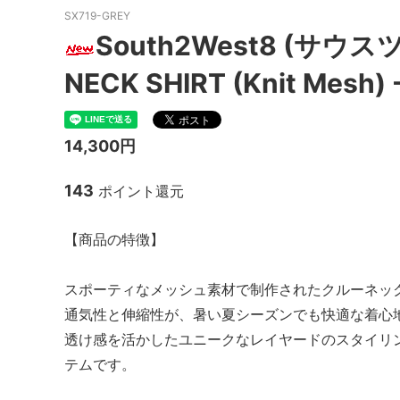
SX719-GREY
MacMahon Knitting Mills
MARM
South2West8 (サウ
NEW MANUAL（ニューマニュアル）
Need
NECK SHIRT (Knit Mesh) 
NOC（エヌオーシー）
ODDM
PORTRAITE (ポートレイト)
PERS
14,300円
ト）
143
ポイント還元
SALOMON （サロモン）
Sanc
South2 West8（サウスツーウエストエ
THE FL
【商品の特徴】
イト）
20/80 (トゥエンティーエイティー)
walla
スポーティなメッシュ素材で制作されたクルーネック
ツ）
通気性と伸縮性が、暑い夏シーズンでも快適な着心
透け感を活かしたユニークなレイヤードのスタイリ
Yonetomi（ヨネトミ）
OTHER
テムです。