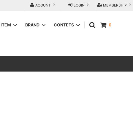
ACOUNT
LOGIN
MEMBERSHIP
ITEM
BRAND
CONTETS
0
SWEAT＆HOODIE
AREth (アース）
ラップアウ
T-Shirts
COMESANDGOES (カムズアンドゴー
ズ)
SHORTS
エンジニアー
Fresh Service（フレッシュサービス）
ACCESORIES
go-getter（ゴーゲッター）
トラダ ジー
HEXICO reverse (ヘキシコ リバース)
LOCAL FIRST（ローカルファースト）