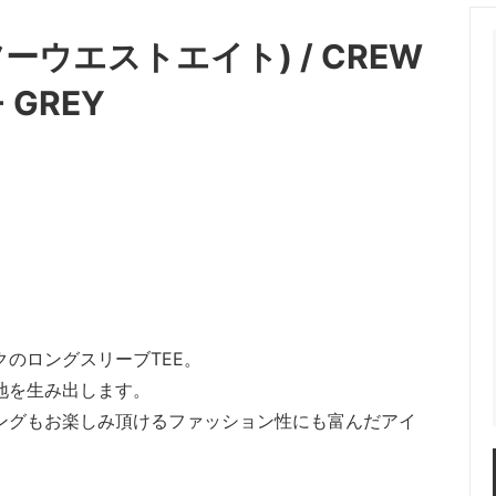
OT (マーモット）
me (ミー)
スツーウエストエイト) / CREW
les（ニードルス）
N.HOOLYWOOD（エヌハリ
- GREY
ENT (オッドメント）
OLD PARK（オールドパーク）
 PROJECT（パースプロジェク
refomed（リフォメッド）
a（サンカ）
superNova（スパーノバ）
AVOR DESIGN®
THE KENFORD FINE SHOE
ード ファインシューズ)
 walla sports（ワラワラスポー
Willow Pants (ウィローパンツ
のロングスリーブTEE。
地を生み出します。
ングもお楽しみ頂けるファッション性にも富んだアイ
 BRAND
OUTLET ITEM