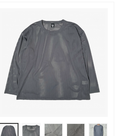
MODMNT (モドメント)
ウッド）
Niche（ニッチ）
PHINGERIN（フィンガリン）
ROOSTERKING&Co（ルースターキン
グ）
suolo（スオーロ）
S(ケンフォ
TUITACI（ツイタチ）
)
YOKO SAKAMOTO (ヨーコ サカモト)