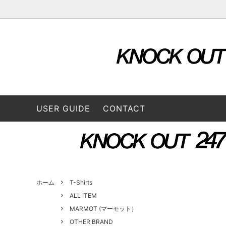
OUTER & JACKETS
ALL ITEM
STORE
TOPS
2026 S
L/S SHIRTS
A VONTADE（ア ボンタージ）
L/S Tee
B:TO
USER GUIDE
CONTACT
BOTTOMS
3/4 Tee
CONVERSE ADDICT（コンバースアデ
DAIRI
CAP / HAT
BAG
ィクト）
GOODS
FUNG（ファング）
GENE
GUSTAVO (グスタボ)
Hend
ホーム
T-Shirts
ALL ITEM
MARMOT (マーモット）
ISSUETHINGS (イシューシングス）
IT’S 
ロス）
OTHER BRAND