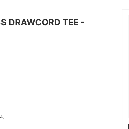
OT (マーモット）
me (ミー)
S DRAWCORD TEE -
les（ニードルス）
N.HOOLYWOOD（エヌハリ
ENT (オッドメント）
OLD PARK（オールドパーク）
 PROJECT（パースプロジェク
refomed（リフォメッド）
a（サンカ）
superNova（スパーノバ）
AVOR DESIGN®
THE KENFORD FINE SHOE
ード ファインシューズ)
 walla sports（ワラワラスポー
Willow Pants (ウィローパンツ
 BRAND
OUTLET ITEM
4.