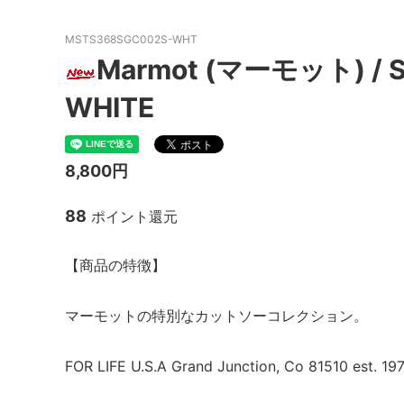
MacMahon Knitting Mills
MARM
MSTS368SGC002S-WHT
Marmot (マーモット) / S
NEW MANUAL（ニューマニュアル）
Need
WHITE
NOC（エヌオーシー）
ODDM
PORTRAITE (ポートレイト)
PERS
ト）
8,800円
SALOMON （サロモン）
Sanc
88
ポイント還元
South2 West8（サウスツーウエストエ
THE FL
イト）
【商品の特徴】
20/80 (トゥエンティーエイティー)
walla
ツ）
マーモットの特別なカットソーコレクション。
Yonetomi（ヨネトミ）
OTHER
FOR LIFE U.S.A Grand Junction, Co 81510 est. 197