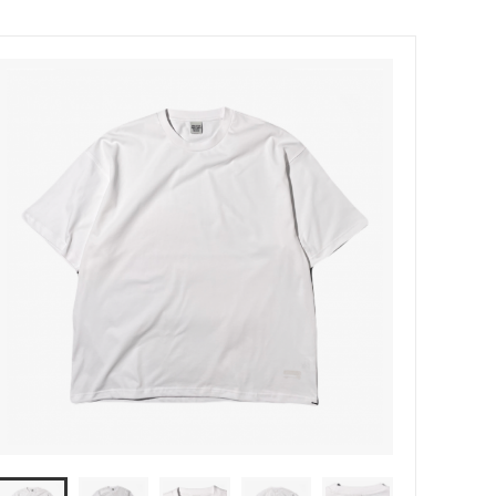
MODMNT (モドメント)
ウッド）
Niche（ニッチ）
PHINGERIN（フィンガリン）
ROOSTERKING&Co（ルースターキン
グ）
suolo（スオーロ）
S(ケンフォ
TUITACI（ツイタチ）
)
YOKO SAKAMOTO (ヨーコ サカモト)