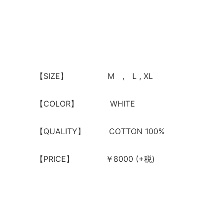
【SIZE】 M , L , XL
【COLOR】 WHITE
【QUALITY】 COTTON 100%
【PRICE】 ￥8000 (+税)