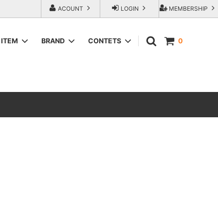
ACOUNT
LOGIN
MEMBERSHIP
ITEM
BRAND
CONTETS
0
SWEAT＆HOODIE
AREth (アース）
ラップアウ
T-Shirts
COMESANDGOES (カムズアンドゴー
ズ)
SHORTS
エンジニアー
Fresh Service（フレッシュサービス）
ACCESORIES
go-getter（ゴーゲッター）
トラダ ジー
HEXICO reverse (ヘキシコ リバース)
LOCAL FIRST（ローカルファースト）