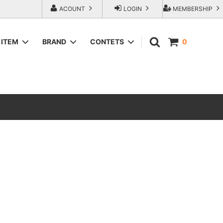
ACOUNT
LOGIN
MEMBERSHIP
ITEM
BRAND
CONTETS
0
SWEAT＆HOODIE
AREth (アース）
ラップアウ
T-Shirts
COMESANDGOES (カムズアンドゴー
ズ)
SHORTS
エンジニアー
Fresh Service（フレッシュサービス）
ACCESORIES
go-getter（ゴーゲッター）
トラダ ジー
HEXICO reverse (ヘキシコ リバース)
LOCAL FIRST（ローカルファースト）