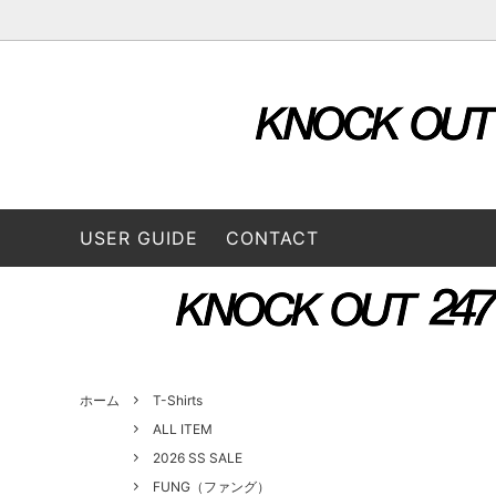
OUTER & JACKETS
ALL ITEM
STORE
TOPS
2026 S
L/S SHIRTS
A VONTADE（ア ボンタージ）
L/S Tee
B:TO
USER GUIDE
CONTACT
BOTTOMS
3/4 Tee
CONVERSE ADDICT（コンバースアデ
DAIRI
CAP / HAT
BAG
ィクト）
GOODS
FUNG（ファング）
GENE
GUSTAVO (グスタボ)
Hend
ホーム
T-Shirts
ALL ITEM
2026 SS SALE
ISSUETHINGS (イシューシングス）
IT’S 
ロス）
FUNG（ファング）