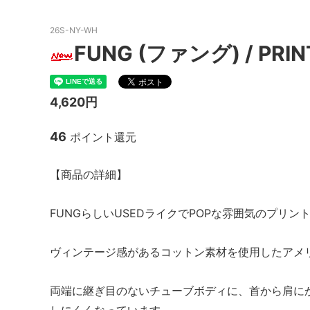
MacMahon Knitting Mills
MARM
26S-NY-WH
FUNG (ファング) / PRINT 
NEW MANUAL（ニューマニュアル）
Need
NOC（エヌオーシー）
ODDM
4,620円
PORTRAITE (ポートレイト)
PERS
ト）
46
ポイント還元
SALOMON （サロモン）
Sanc
【商品の詳細】
South2 West8（サウスツーウエストエ
THE FL
イト）
FUNGらしいUSEDライクでPOPな雰囲気のプリント
20/80 (トゥエンティーエイティー)
walla
ツ）
ヴィンテージ感があるコットン素材を使用したアメ
Yonetomi（ヨネトミ）
OTHER
両端に継ぎ目のないチューブボディに、首から肩に
しにくくなっています。