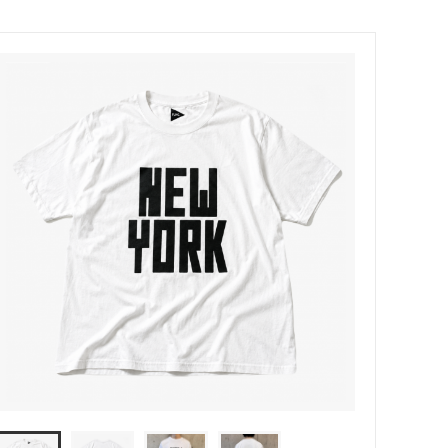
MODMNT (モドメント)
ウッド）
Niche（ニッチ）
PHINGERIN（フィンガリン）
ROOSTERKING&Co（ルースターキン
グ）
suolo（スオーロ）
S(ケンフォ
TUITACI（ツイタチ）
)
YOKO SAKAMOTO (ヨーコ サカモト)