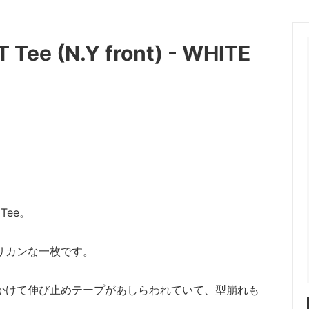
OT (マーモット）
me (ミー)
Tee (N.Y front) - WHITE
les（ニードルス）
N.HOOLYWOOD（エヌハリ
ENT (オッドメント）
OLD PARK（オールドパーク）
 PROJECT（パースプロジェク
refomed（リフォメッド）
a（サンカ）
superNova（スパーノバ）
AVOR DESIGN®
THE KENFORD FINE SHOE
ード ファインシューズ)
Tee。
 walla sports（ワラワラスポー
Willow Pants (ウィローパンツ
リカンな一枚です。
 BRAND
OUTLET ITEM
かけて伸び止めテープがあしらわれていて、型崩れも