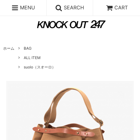
MENU
SEARCH
CART
ホーム
BAG
ALL ITEM
suolo（スオーロ）