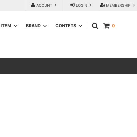
ACOUNT
LOGIN
MEMBERSHIP
ITEM
BRAND
CONTETS
0
SWEAT＆HOODIE
AREth (アース）
ラップアウ
T-Shirts
COMESANDGOES (カムズアンドゴー
ズ)
SHORTS
エンジニアー
Fresh Service（フレッシュサービス）
ACCESORIES
go-getter（ゴーゲッター）
トラダ ジー
HEXICO reverse (ヘキシコ リバース)
LOCAL FIRST（ローカルファースト）