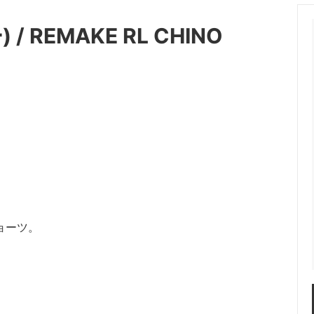
OT (マーモット）
me (ミー)
 / REMAKE RL CHINO
les（ニードルス）
N.HOOLYWOOD（エヌハリ
ENT (オッドメント）
OLD PARK（オールドパーク）
 PROJECT（パースプロジェク
refomed（リフォメッド）
a（サンカ）
superNova（スパーノバ）
AVOR DESIGN®
THE KENFORD FINE SHOE
ード ファインシューズ)
 walla sports（ワラワラスポー
Willow Pants (ウィローパンツ
ョーツ。
 BRAND
OUTLET ITEM