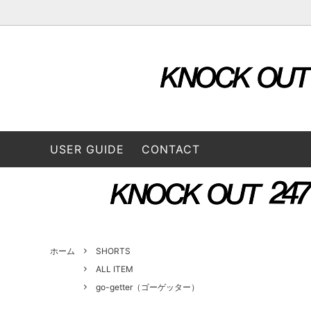
OUTER & JACKETS
ALL ITEM
STORE
TOPS
2026 S
L/S SHIRTS
A VONTADE（ア ボンタージ）
L/S Tee
B:TO
USER GUIDE
CONTACT
BOTTOMS
3/4 Tee
CONVERSE ADDICT（コンバースアデ
DAIRI
CAP / HAT
BAG
ィクト）
GOODS
FUNG（ファング）
GENE
GUSTAVO (グスタボ)
Hend
ホーム
SHORTS
ALL ITEM
go-getter（ゴーゲッター）
ISSUETHINGS (イシューシングス）
IT’S 
ロス）