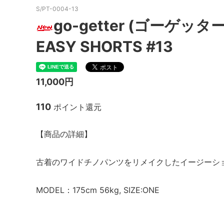
S/PT-0004-13
MacMahon Knitting Mills
MARM
go-getter (ゴーゲッター)
NEW MANUAL（ニューマニュアル）
Need
EASY SHORTS #13
NOC（エヌオーシー）
ODDM
PORTRAITE (ポートレイト)
PERS
11,000円
ト）
110
ポイント還元
SALOMON （サロモン）
Sanc
South2 West8（サウスツーウエストエ
THE FL
【商品の詳細】
イト）
20/80 (トゥエンティーエイティー)
walla
古着のワイドチノパンツをリメイクしたイージーシ
ツ）
MODEL：175cm 56kg, SIZE:ONE
Yonetomi（ヨネトミ）
OTHER