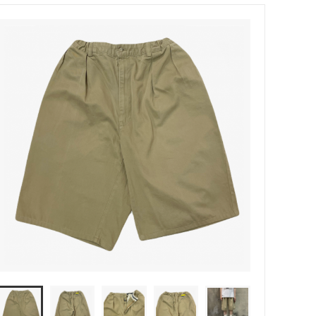
MODMNT (モドメント)
ウッド）
Niche（ニッチ）
PHINGERIN（フィンガリン）
ROOSTERKING&Co（ルースターキン
グ）
suolo（スオーロ）
S(ケンフォ
TUITACI（ツイタチ）
)
YOKO SAKAMOTO (ヨーコ サカモト)