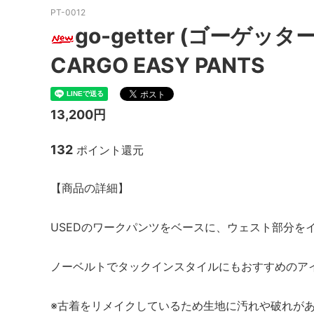
PT-0012
MacMahon Knitting Mills
MARM
go-getter (ゴーゲッター)
NEW MANUAL（ニューマニュアル）
Need
CARGO EASY PANTS
NOC（エヌオーシー）
ODDM
PORTRAITE (ポートレイト)
PERS
13,200円
ト）
132
ポイント還元
SALOMON （サロモン）
Sanc
South2 West8（サウスツーウエストエ
THE FL
【商品の詳細】
イト）
20/80 (トゥエンティーエイティー)
walla
USEDのワークパンツをベースに、ウェスト部分を
ツ）
ノーベルトでタックインスタイルにもおすすめのア
Yonetomi（ヨネトミ）
OTHER
※古着をリメイクしているため生地に汚れや破れが