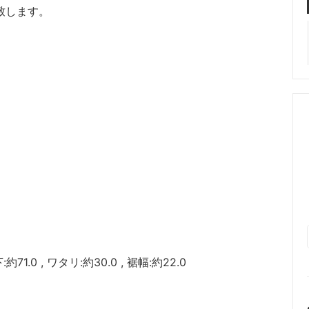
致します。
:約71.0 , ワタリ:約30.0 , 裾幅:約22.0