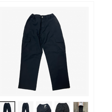
MODMNT (モドメント)
ウッド）
Niche（ニッチ）
PHINGERIN（フィンガリン）
ROOSTERKING&Co（ルースターキン
グ）
suolo（スオーロ）
S(ケンフォ
TUITACI（ツイタチ）
)
YOKO SAKAMOTO (ヨーコ サカモト)