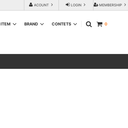
ACOUNT
LOGIN
MEMBERSHIP
ITEM
BRAND
CONTETS
0
SWEAT＆HOODIE
AREth (アース）
ラップアウ
T-Shirts
COMESANDGOES (カムズアンドゴー
ズ)
SHORTS
エンジニアー
Fresh Service（フレッシュサービス）
ACCESORIES
go-getter（ゴーゲッター）
トラダ ジー
HEXICO reverse (ヘキシコ リバース)
LOCAL FIRST（ローカルファースト）