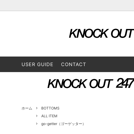
OUTER & JACKETS
ALL ITEM
STORE
TOPS
2026 S
L/S SHIRTS
A VONTADE（ア ボンタージ）
L/S Tee
B:TO
USER GUIDE
CONTACT
BOTTOMS
3/4 Tee
CONVERSE ADDICT（コンバースアデ
DAIRI
CAP / HAT
BAG
ィクト）
GOODS
FUNG（ファング）
GENE
GUSTAVO (グスタボ)
Hend
ホーム
BOTTOMS
ALL ITEM
go-getter（ゴーゲッター）
ISSUETHINGS (イシューシングス）
IT’S 
ロス）