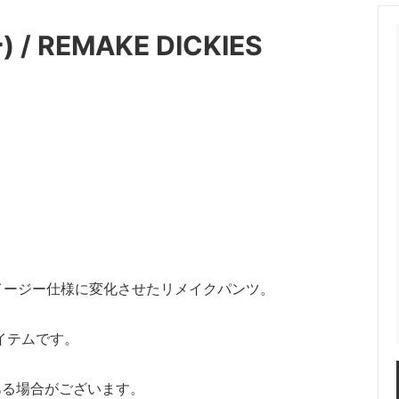
OT (マーモット）
me (ミー)
 / REMAKE DICKIES
les（ニードルス）
N.HOOLYWOOD（エヌハリ
ENT (オッドメント）
OLD PARK（オールドパーク）
 PROJECT（パースプロジェク
refomed（リフォメッド）
a（サンカ）
superNova（スパーノバ）
AVOR DESIGN®
THE KENFORD FINE SHOE
ード ファインシューズ)
 walla sports（ワラワラスポー
Willow Pants (ウィローパンツ
イージー仕様に変化させたリメイクパンツ。
イテムです。
 BRAND
OUTLET ITEM
ある場合がございます。