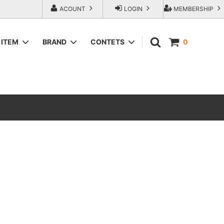
ACOUNT
LOGIN
MEMBERSHIP
ITEM
BRAND
CONTETS
0
SWEAT＆HOODIE
AREth (アース）
ラップアウ
T-Shirts
COMESANDGOES (カムズアンドゴー
ズ)
SHORTS
エンジニアー
Fresh Service（フレッシュサービス）
ACCESORIES
go-getter（ゴーゲッター）
トラダ ジー
HEXICO reverse (ヘキシコ リバース)
LOCAL FIRST（ローカルファースト）