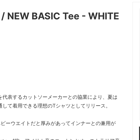
OT (マーモット）
me (ミー)
EW BASIC Tee - WHITE
les（ニードルス）
N.HOOLYWOOD（エヌハリ
ENT (オッドメント）
OLD PARK（オールドパーク）
 PROJECT（パースプロジェク
refomed（リフォメッド）
a（サンカ）
superNova（スパーノバ）
AVOR DESIGN®
THE KENFORD FINE SHOE
ード ファインシューズ)
。
を代表するカットソーメーカーとの協業により、夏は
 walla sports（ワラワラスポー
Willow Pants (ウィローパンツ
通して着用できる理想のTシャツとしてリリース。
 BRAND
OUTLET ITEM
ヘビーウエイトだと厚みがあってインナーとの兼用が