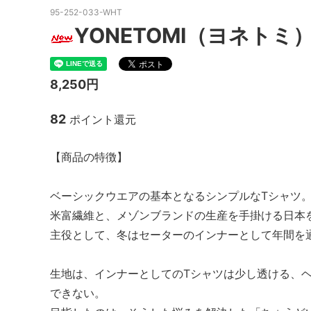
95-252-033-WHT
MacMahon Knitting Mills
MARM
YONETOMI（ヨネトミ）/ N
NEW MANUAL（ニューマニュアル）
Need
NOC（エヌオーシー）
ODDM
8,250円
PORTRAITE (ポートレイト)
PERS
82
ポイント還元
ト）
SALOMON （サロモン）
Sanc
【商品の特徴】
South2 West8（サウスツーウエストエ
THE FL
イト）
ベーシックウエアの基本となるシンプルなTシャツ
米富繊維と、メゾンブランドの生産を手掛ける日本
20/80 (トゥエンティーエイティー)
walla
主役として、冬はセーターのインナーとして年間を
ツ）
Yonetomi（ヨネトミ）
OTHER
生地は、インナーとしてのTシャツは少し透ける、
できない。