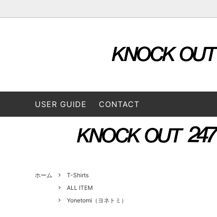
OUTER & JACKETS
ALL ITEM
STORE
TOPS
2026 S
L/S SHIRTS
A VONTADE（ア ボンタージ）
L/S Tee
B:TO
USER GUIDE
CONTACT
BOTTOMS
3/4 Tee
CONVERSE ADDICT（コンバースアデ
DAIRI
CAP / HAT
BAG
ィクト）
GOODS
FUNG（ファング）
GENE
GUSTAVO (グスタボ)
Hend
ホーム
T-Shirts
ALL ITEM
Yonetomi（ヨネトミ）
ISSUETHINGS (イシューシングス）
IT’S 
ロス）