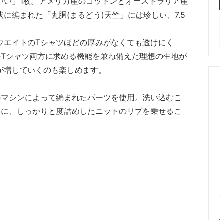
いい」1枚。アメリカ産のコットンとオーストラリア産
に編まれた「丸胴(まるどう)天竺」には珍しい、7.5
ウエイトのTシャツほどの厚みがなくても透けにく
のTシャツ両方に求める機能を兼ね備えた理想の生地が
が増していくのも楽しめます。
のマシンによって編まれたパーツを使用。洗い込むこ
元に、しっかりと度詰めしたニットのリブを乗せるこ
。