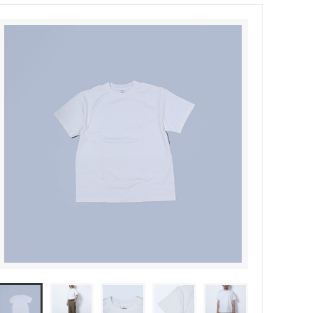
MODMNT (モドメント)
ウッド）
Niche（ニッチ）
PHINGERIN（フィンガリン）
ROOSTERKING&Co（ルースターキン
グ）
suolo（スオーロ）
S(ケンフォ
TUITACI（ツイタチ）
)
YOKO SAKAMOTO (ヨーコ サカモト)