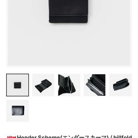
Hender Scheme(エンダースキーマ) / billfold