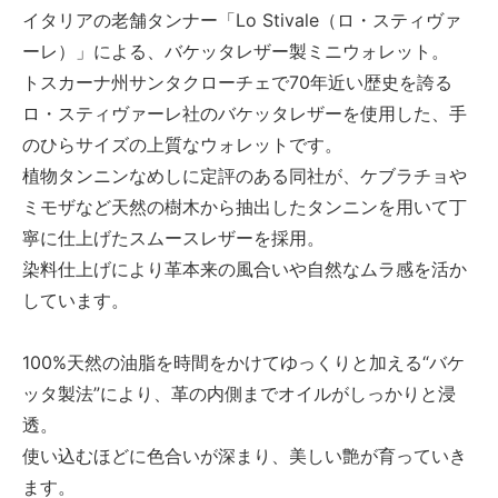
イタリアの老舗タンナー「Lo Stivale（ロ・スティヴァ
ーレ）」による、バケッタレザー製ミニウォレット。
トスカーナ州サンタクローチェで70年近い歴史を誇る
ロ・スティヴァーレ社のバケッタレザーを使用した、手
のひらサイズの上質なウォレットです。
植物タンニンなめしに定評のある同社が、ケブラチョや
ミモザなど天然の樹木から抽出したタンニンを用いて丁
寧に仕上げたスムースレザーを採用。
染料仕上げにより革本来の風合いや自然なムラ感を活か
しています。
100%天然の油脂を時間をかけてゆっくりと加える“バケ
ッタ製法”により、革の内側までオイルがしっかりと浸
透。
使い込むほどに色合いが深まり、美しい艶が育っていき
ます。