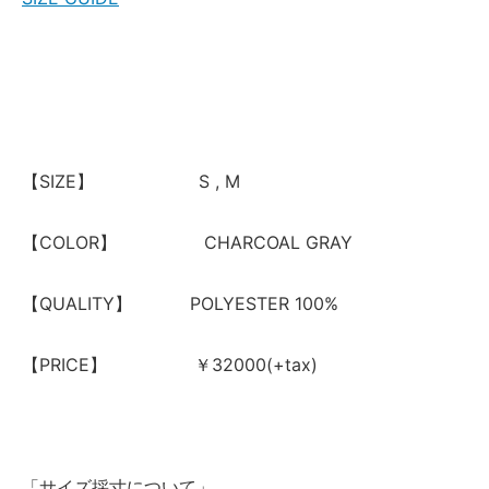
【SIZE】 S , M
【COLOR】 CHARCOAL GRAY
【QUALITY】 POLYESTER 100%
【PRICE】 ￥32000(+tax)
「サイズ採寸について」