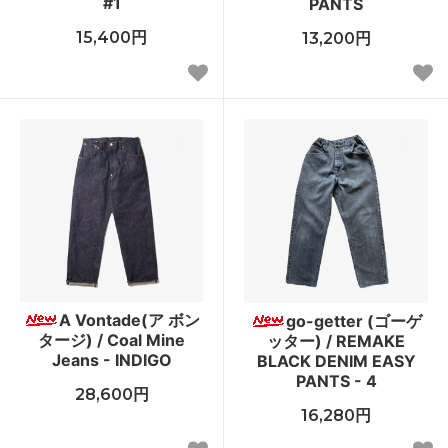
#1
PANTS
15,400円
13,200円
A Vontade(ア ボン
go-getter (ゴーゲ
タージ) / Coal Mine
ッター) / REMAKE
Jeans - INDIGO
BLACK DENIM EASY
PANTS - 4
28,600円
16,280円