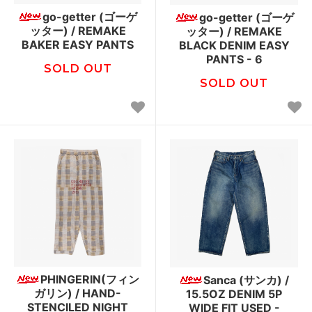
go-getter (ゴーゲ
go-getter (ゴーゲ
ッター) / REMAKE
ッター) / REMAKE
BAKER EASY PANTS
BLACK DENIM EASY
PANTS - 6
SOLD OUT
SOLD OUT
PHINGERIN(フィン
Sanca (サンカ) /
ガリン) / HAND-
15.5OZ DENIM 5P
STENCILED NIGHT
WIDE FIT USED -