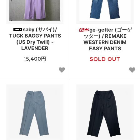
saby (サバイ)/
go-getter (ゴーゲ
TUCK BAGGY PANTS
ッター) / REMAKE
(US Dry Twill) -
WESTERN DENIM
LAVENDER
EASY PANTS
15,400円
SOLD OUT