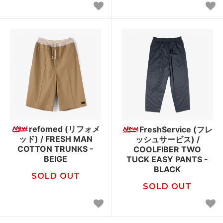
refomed (リフォメ
FreshService (フレ
ッド) / FRESH MAN
ッシュサービス) /
COTTON TRUNKS -
COOLFIBER TWO
BEIGE
TUCK EASY PANTS -
BLACK
SOLD OUT
SOLD OUT