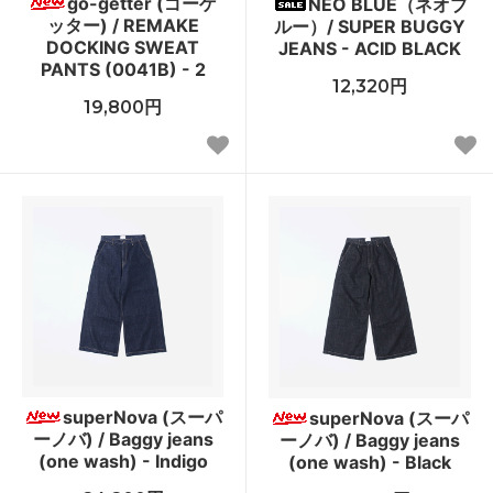
go-getter (ゴーゲ
NEO BLUE（ネオブ
ッター) / REMAKE
ルー）/ SUPER BUGGY
DOCKING SWEAT
JEANS - ACID BLACK
PANTS (0041B) - 2
12,320円
19,800円
superNova (スーパ
superNova (スーパ
ーノバ) / Baggy jeans
ーノバ) / Baggy jeans
(one wash) - Indigo
(one wash) - Black