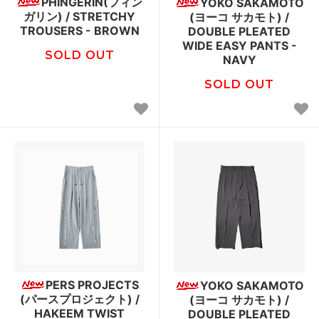
PHINGERIN(フィン
YOKO SAKAMOTO
ガリン) / STRETCHY
(ヨーコ サカモト) /
TROUSERS - BROWN
DOUBLE PLEATED
WIDE EASY PANTS -
SOLD OUT
NAVY
SOLD OUT
PERS PROJECTS
YOKO SAKAMOTO
(パースプロジェクト) /
(ヨーコ サカモト) /
HAKEEM TWIST
DOUBLE PLEATED