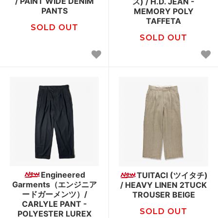
/ PAINT WIDE DENIM
ス) / H.D. JEAN -
PANTS
MEMORY POLY
TAFFETA
SOLD OUT
SOLD OUT
Engineered
TUITACI (ツイタチ)
Garments（エンジニア
/ HEAVY LINEN 2TUCK
ードガーメンツ）/
TROUSER BEIGE
CARLYLE PANT -
SOLD OUT
POLYESTER LUREX