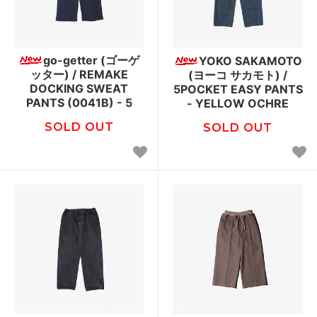
go-getter (ゴーゲ
YOKO SAKAMOTO
ッター) / REMAKE
(ヨーコ サカモト) /
DOCKING SWEAT
5POCKET EASY PANTS
PANTS (0041B) - 5
- YELLOW OCHRE
SOLD OUT
SOLD OUT